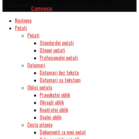
4272382890005 | UniCredit: 3381602285594308 .
Powered by
Convoco
Naslovna
Pečati
Pečati
Standardni pečati
Džepni pečati
Profesionalni pečati
Datumari
Datumari bez teksta
Datumari sa tekstom
Oblici pečata
Pravokutni oblik
Okrugli oblik
Kvadratni oblik
Ovalni oblik
Česta pitanja
Dokumenti za novi pečat