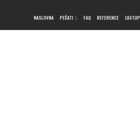
NASLOVNA
PEČATI
FAQ
REFERENCE
ZASTU
This page can't load Google Maps correctly.
OK
Do you own this website?