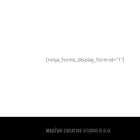
[ninja_forms_display_form id=”1″]
MADŽAR CREATIVE STUDIO D.O.O.