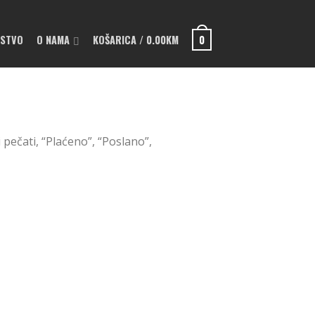
PSTVO
O NAMA
KOŠARICA
/
0.00
KM
0
i pečati, “Plaćeno”, “Poslano”,