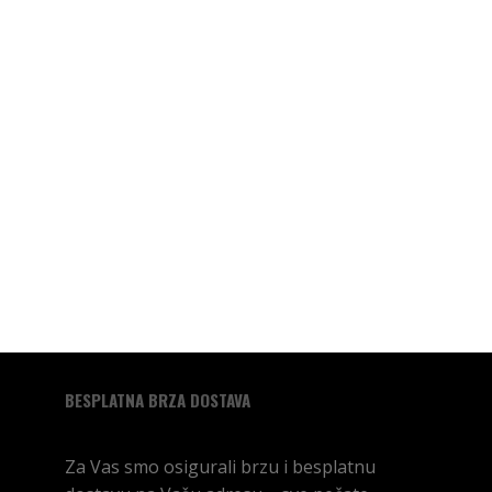
BESPLATNA BRZA DOSTAVA
Za Vas smo osigurali brzu i besplatnu