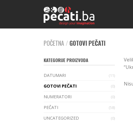
POČETNA
/
GOTOVI PEČATI
Veli
KATEGORIJE PROIZVODA
“Uk
DATUMARI
(11)
Nis
GOTOVI PEČATI
(0)
NUMERATORI
(0)
PEČATI
(58)
UNCATEGORIZED
(0)