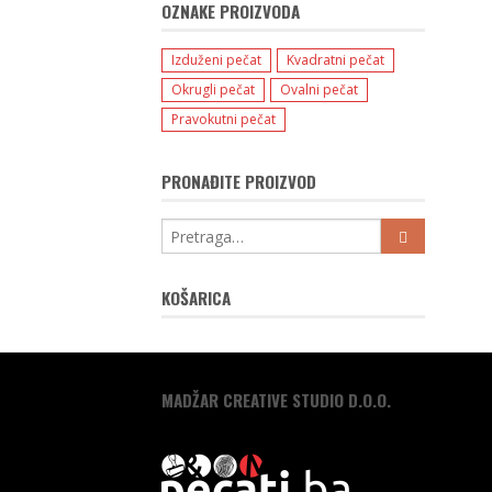
OZNAKE PROIZVODA
Izduženi pečat
Kvadratni pečat
Okrugli pečat
Ovalni pečat
Pravokutni pečat
PRONAĐITE PROIZVOD
KOŠARICA
MADŽAR CREATIVE STUDIO D.O.O.