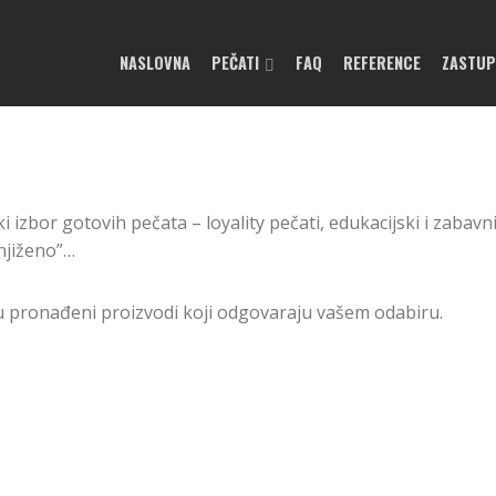
NASLOVNA
PEČATI
FAQ
REFERENCE
ZASTU
ki izbor gotovih pečata – loyality pečati, edukacijski i zabavn
njiženo”…
u pronađeni proizvodi koji odgovaraju vašem odabiru.