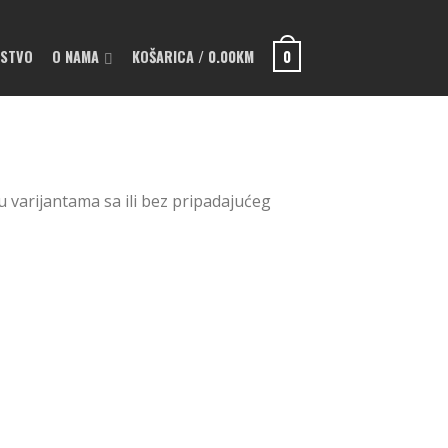
PSTVO
O NAMA
KOŠARICA
/
0.00
KM
0
u varijantama sa ili bez pripadajućeg