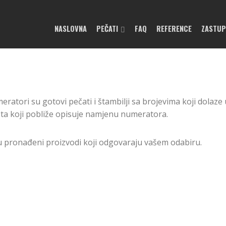
NASLOVNA
PEČATI
FAQ
REFERENCE
ZASTU
ratori su gotovi pečati i štambilji sa brojevima koji dolaze 
ta koji pobliže opisuje namjenu numeratora.
u pronađeni proizvodi koji odgovaraju vašem odabiru.