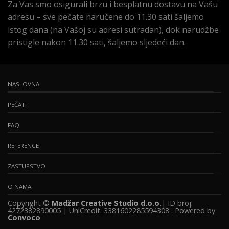
Za Vas smo osigurali brzu i besplatnu dostavu na Vašu
adresu – sve pečate naručene do 11.30 sati šaljemo
istog dana (na Vašoj su adresi sutradan), dok narudžbe
pristigle nakon 11.30 sati, šaljemo sljedeći dan.
NASLOVNA
PEČATI
FAQ
REFERENCE
ZASTUPSTVO
O NAMA
Copyright ©
Madžar Creative Studio d.o.o.
| ID broj:
4272382890005 | UniCredit: 3381602285594308 . Powered by
Convoco