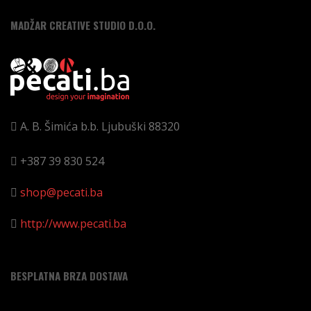
MADŽAR CREATIVE STUDIO D.O.O.
A. B. Šimića b.b.
Ljubuški
88320
+387 39 830 524
shop@pecati.ba
http://www.pecati.ba
BESPLATNA BRZA DOSTAVA