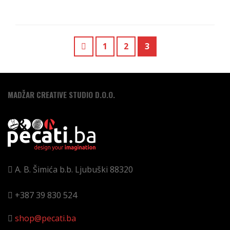
1
2
3
MADŽAR CREATIVE STUDIO D.O.O.
A. B. Šimića b.b.
Ljubuški
88320
+387 39 830 524
shop@pecati.ba