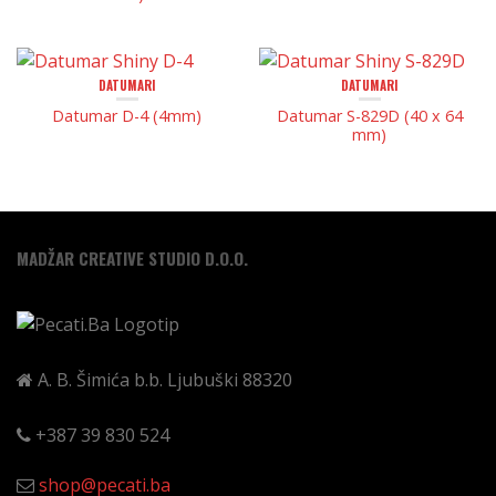
DATUMARI
DATUMARI
Datumar D-4 (4mm)
Datumar S-829D (40 x 64
mm)
MADŽAR CREATIVE STUDIO D.O.O.
A. B. Šimića b.b.
Ljubuški
88320
+387 39 830 524
shop@pecati.ba