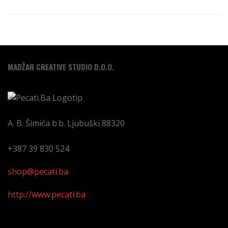
MADŽAR CREATIVE STUDIO D.O.O.
A. B. Šimića b.b.
Ljubuški
88320
+387 39 830 524
shop@pecati.ba
http://www.pecati.ba