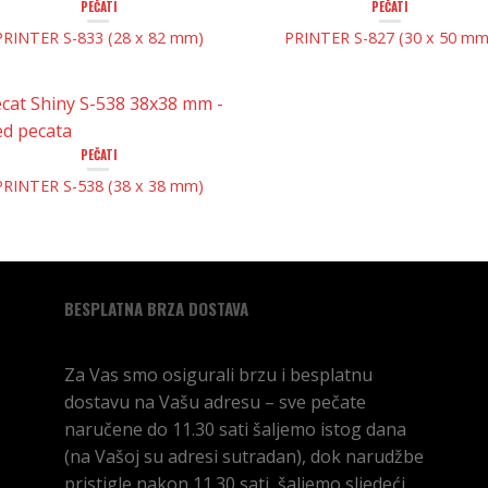
PEČATI
PEČATI
PRINTER S-833 (28 x 82 mm)
PRINTER S-827 (30 x 50 mm
PEČATI
PRINTER S-538 (38 x 38 mm)
BESPLATNA BRZA DOSTAVA
Za Vas smo osigurali brzu i besplatnu
dostavu na Vašu adresu – sve pečate
naručene do 11.30 sati šaljemo istog dana
(na Vašoj su adresi sutradan), dok narudžbe
pristigle nakon 11.30 sati, šaljemo sljedeći