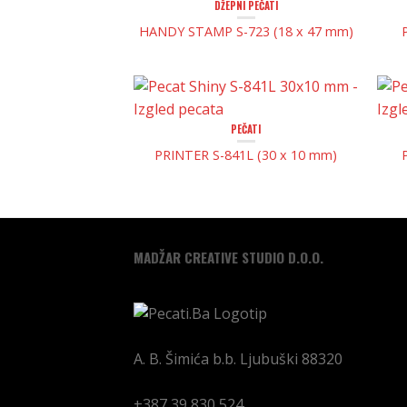
DŽEPNI PEČATI
HANDY STAMP S-723 (18 x 47 mm)
PEČATI
PRINTER S-841L (30 x 10 mm)
MADŽAR CREATIVE STUDIO D.O.O.
A. B. Šimića b.b.
Ljubuški
88320
+387 39 830 524