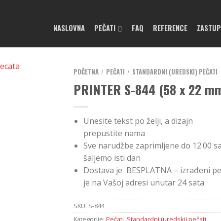
NASLOVNA
PEČATI
FAQ
REFERENCE
ZASTU
POČETNA
PEČATI
STANDARDNI (UREDSKI) PEČATI
/
/
PRINTER S-844 (58 x 22 m
Unesite tekst po želji, a dizajn
prepustite nama
Sve narudžbe zaprimljene do 12.00 sa
šaljemo isti dan
Dostava je BESPLATNA – izrađeni pe
je na Vašoj adresi unutar 24 sata
SKU:
S-844
Kategorije:
Pečati
,
Standardni (uredski) pečati