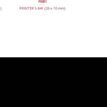
PEČATI
)
PRINTER S-841 (26 x 10 mm)