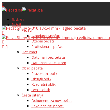
Naslovna
Pečati
Pečati
Standardni pečati
Džepni pečati
Profesionalni pečati
Datumari
Datumari bez teksta
Datumari sa tekstom
Oblici pečata
Pravokutni oblik
Okrugli oblik
Kvadratni oblik
Ovalni oblik
Česta pitanja
Dokumenti za novi pečat
Kako naručiti pečat?