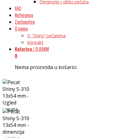
Dimenzije i oblici pečata
FAQ
Reference
Zastupstvo
O nama
O “Shiny” pečatima
Kontakt
Košarica
/
0.00
KM
0
Nema proizvoda u košarici.