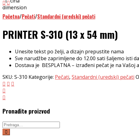
Početna
/
Pečati
/
Standardni (uredski) pečati
PRINTER S-310 (13 x 54 mm)
Unesite tekst po želji, a dizajn prepustite nama
Sve narudžbe zaprimljene do 12.00 sati šaljemo isti d
Dostava je BESPLATNA – izrađeni pečat je na Vašoj a
SKU:
S-310
Kategorije:
Pečati
,
Standardni (uredski) pečati
O
Pronađite proizvod