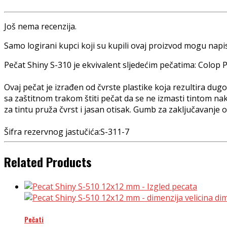
Još nema recenzija.
Samo logirani kupci koji su kupili ovaj proizvod mogu napis
Pečat Shiny S-310 je ekvivalent sljedećim pečatima: Colop P
Ovaj pečat je izrađen od čvrste plastike koja rezultira dugo
sa zaštitnom trakom štiti pečat da se ne izmasti tintom n
za tintu pruža čvrst i jasan otisak. Gumb za zaključavanje o
Šifra rezervnog jastučića:S-311-7
Related Products
Pečati