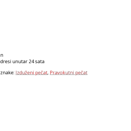
an
dresi unutar 24 sata
znake:
Izduženi pečat
,
Pravokutni pečat