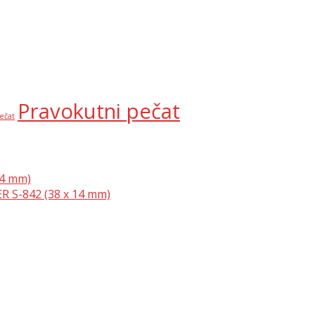
Pravokutni pečat
ečat
14 mm)
R S-842 (38 x 14 mm)