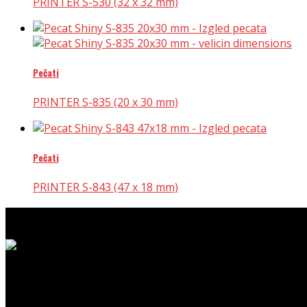
PRINTER S-530 (32 x 32 mm)
Pečati
PRINTER S-835 (20 x 30 mm)
Pečati
PRINTER S-843 (47 x 18 mm)
Madžar Creative Studio d.o.o.
A. B. Šimića b.b.
Ljubuški
88320