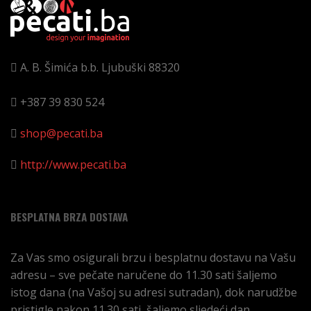
A. B. Šimića b.b.
Ljubuški
88320
+387 39 830 524
shop@pecati.ba
http://www.pecati.ba
BESPLATNA BRZA DOSTAVA
Za Vas smo osigurali brzu i besplatnu dostavu na Vašu
adresu – sve pečate naručene do 11.30 sati šaljemo
istog dana (na Vašoj su adresi sutradan), dok narudžbe
pristigle nakon 11.30 sati, šaljemo sljedeći dan.